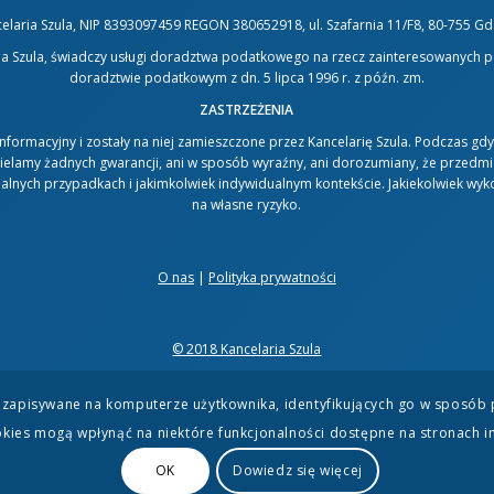
elaria Szula, NIP 8393097459 REGON 380652918, ul. Szafarnia 11/F8, 80-755 G
ria Szula, świadczy usługi doradztwa podatkowego na rzecz zainteresowanych 
doradztwie podatkowym z dn. 5 lipca 1996 r. z późn. zm.
ZASTRZEŻENIA
 informacyjny i zostały na niej zamieszczone przez Kancelarię Szula. Podczas gd
 udzielamy żadnych gwarancji, ani w sposób wyraźny, ani dorozumiany, że przed
lnych przypadkach i jakimkolwiek indywidualnym kontekście. Jakiekolwiek wykor
na własne ryzyko.
O nas
|
Polityka prywatności
© 2018 Kancelaria Szula
re zapisywane na komputerze użytkownika, identyfikujących go w sposób 
kies mogą wpłynąć na niektóre funkcjonalności dostępne na stronach i
OK
Dowiedz się więcej