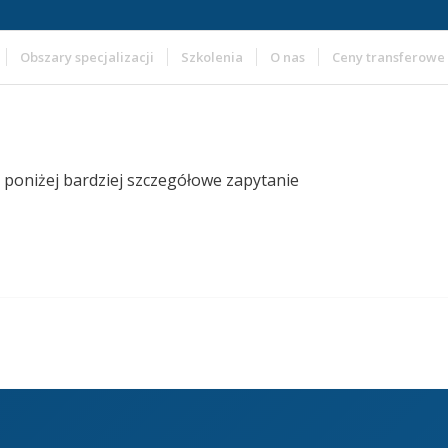
Obszary specjalizacji
Szkolenia
O nas
Ceny transferowe
z poniżej bardziej szczegółowe zapytanie