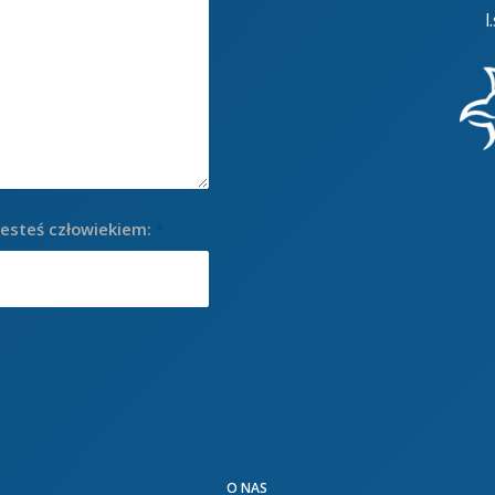
l
jesteś człowiekiem:
*
O NAS