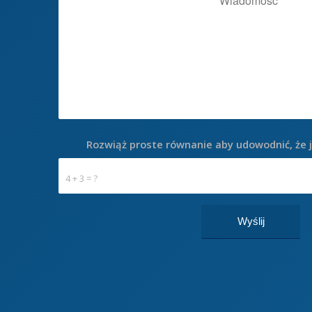
Rozwiąż proste równanie aby udowodnić, że 
4 + 3 = ?