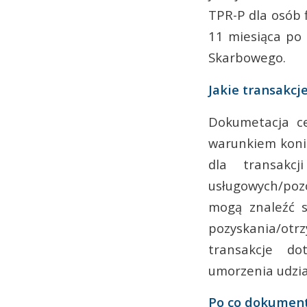
TPR-P dla osób 
11 miesiąca po
Skarbowego.
Jakie transakcj
Dokumetacja ce
warunkiem koni
dla transakc
usługowych/po
mogą znaleźć s
pozyskania/ot
transakcje dot
umorzenia udzia
Po co dokument