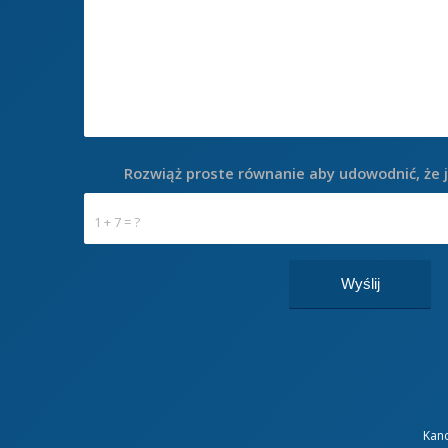
Rozwiąż proste równanie aby udowodnić, że 
1 + 7 = ?
Kanc