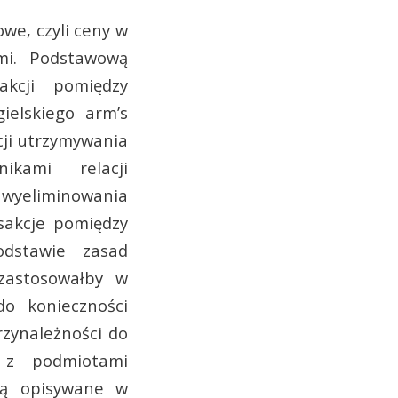
owe, czyli ceny w
mi. Podstawową
akcji pomiędzy
ielskiego arm’s
cji utrzymywania
ikami relacji
wyeliminowania
sakcje pomiędzy
dstawie zasad
zastosowałby w
o konieczności
rzynależności do
 z podmiotami
są opisywane w