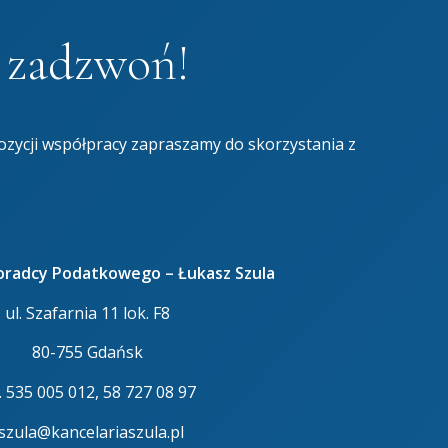
b zadzwoń!
ozycji współpracy zapraszamy do skorzystania z
Doradcy Podatkowego – Łukasz Szula
ul. Szafarnia 11 lok. F8
80-755 Gdańsk
l. 535 005 012, 58 727 08 97
.szula@kancelariaszula.pl