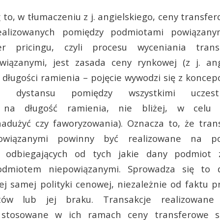
 to, w tłumaczeniu z j. angielskiego, ceny transfer
realizowanych pomiędzy podmiotami powiązany
er pricingu, czyli procesu wyceniania trans
iązanymi, jest zasada ceny rynkowej (z j. ang
 długości ramienia – pojęcie wywodzi się z koncep
go dystansu pomiędzy wszystkimi uczestn
 na długość ramienia, nie bliżej, w celu 
nadużyć czy faworyzowania). Oznacza to, że tran
owiązanymi powinny być realizowane na po
e odbiegających od tych jakie dany podmiot 
podmiotem niepowiązanymi. Sprowadza się to d
ej samej polityki cenowej, niezależnie od faktu p
tów lub jej braku. Transakcje realizowane
 stosowane w ich ramach ceny transferowe 