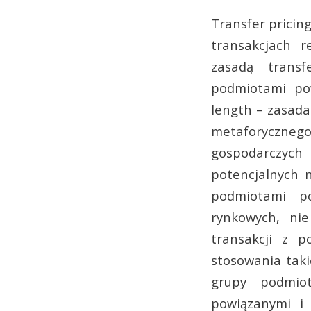
Transfer pricing
transakcjach 
zasadą transf
podmiotami pow
length – zasada
metaforyczne
gospodarczych
potencjalnych 
podmiotami p
rynkowych, ni
transakcji z 
stosowania taki
grupy podmio
powiązanymi i