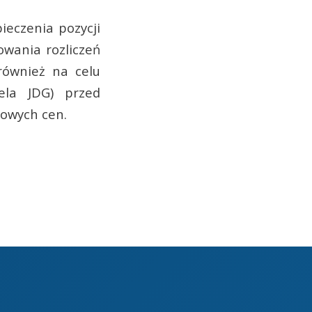
ieczenia pozycji
owania rozliczeń
ównież na celu
iela JDG) przed
kowych cen.