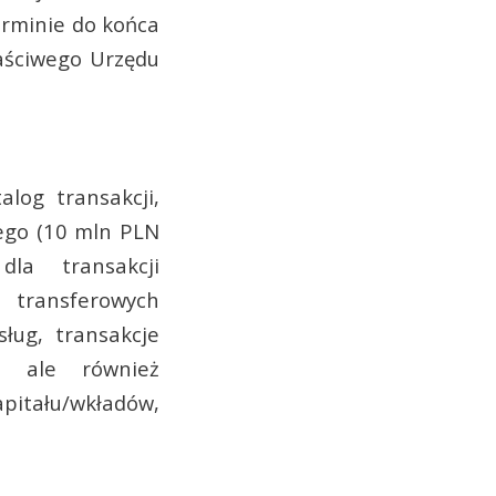
erminie do końca
aściwego Urzędu
log transakcji,
ego (10 mln PLN
la transakcji
 transferowych
ług, transakcje
a, ale również
pitału/wkładów,