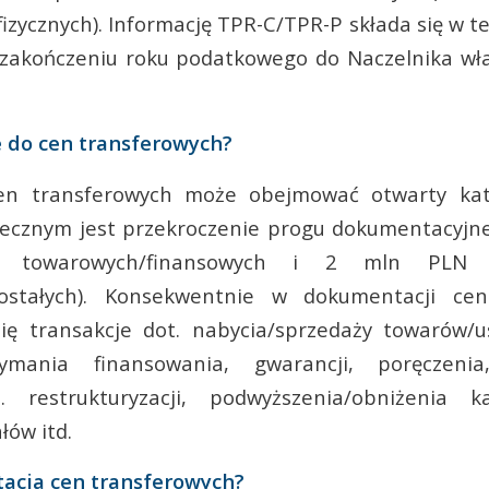
fizycznych). Informację TPR-C/TPR-P składa się w t
 zakończeniu roku podatkowego do Naczelnika wł
e do cen transferowych?
n transferowych może obejmować otwarty kata
ecznym jest przekroczenie progu dokumentacyjn
ji towarowych/finansowych i 2 mln PLN d
zostałych). Konsekwentnie w dokumentacji cen
ię transakcje dot. nabycia/sprzedaży towarów/us
rzymania finansowania, gwarancji, poręczeni
. restrukturyzacji, podwyższenia/obniżenia ka
łów itd.
acja cen transferowych?