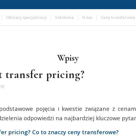
Obszary specjalizacji
Szkolenia
O nas
Ceny transferowe
Wpisy
t transfer pricing?
DY
odstawowe pojęcia i kwestie związane z cenam
dzielenia odpowiedzi na najbardziej kluczowe pyta
sfer pricing? Co to znaczy ceny transferowe?