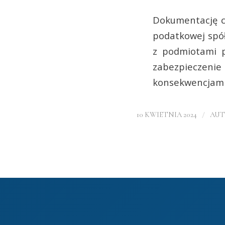
Dokumentację ce
podatkowej spół
z podmiotami 
zabezpieczenie
konsekwencjami
/
10 KWIETNIA 2024
AU