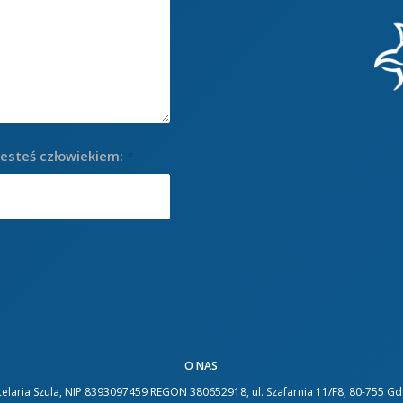
jesteś człowiekiem:
*
O NAS
elaria Szula, NIP 8393097459 REGON 380652918, ul. Szafarnia 11/F8, 80-755 G